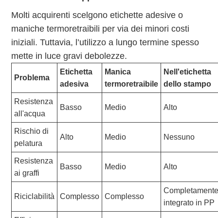
Molti acquirenti scelgono etichette adesive o
maniche termoretraibili per via dei minori costi
iniziali. Tuttavia, l’utilizzo a lungo termine spesso
mette in luce gravi debolezze.
Etichetta
Manica
Nell'etichetta
Problema
adesiva
termoretraibile
dello stampo
Resistenza
Basso
Medio
Alto
all'acqua
Rischio di
Alto
Medio
Nessuno
pelatura
Resistenza
Basso
Medio
Alto
ai graffi
Completament
Riciclabilità
Complesso
Complesso
integrato in PP